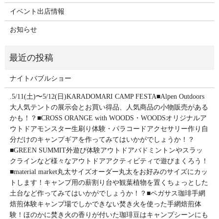
イベント出店情報
お知らせ
ナイトバブルショー
.5/11(土)〜5/12(日)KARADOMARI CAMP FESTA■Alpen Outdoors
大人気テントの展示会とお買い得品、人気商品の小物販売がある
かも！？■CROSS ORANGE with WOODS・WOODSオリジナルア
ウトドアモンスター生刷り体験・パラコードアクセサリー作り自
分だけのキャンプギアを作ってみてはいかがでしょうか！？
■GREEN SUMMIT外遊び体験アウトドアバドミントンやスラッ
クラインなど様々なアウトドアアクティビティで遊びまくろう！
■material market丸太サイズオーダー丸太をお好みのサイズにカッ
トします！キャンプ用の薪割り台や観葉植物を置くちょっとした
土台など作ってみてはいかがでしょうか！？■ペガサス珈琲手網
焙煎体験キャンプ場でしかできない焚き火を使った手網焙煎体
験！ほのかに焚き火の香りが付いた珈琲豆はキャンプシーンにも