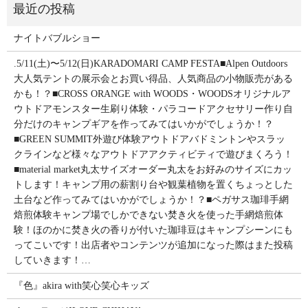
ナイトバブルショー
.5/11(土)〜5/12(日)KARADOMARI CAMP FESTA■Alpen Outdoors
大人気テントの展示会とお買い得品、人気商品の小物販売がある
かも！？■CROSS ORANGE with WOODS・WOODSオリジナルア
ウトドアモンスター生刷り体験・パラコードアクセサリー作り自
分だけのキャンプギアを作ってみてはいかがでしょうか！？
■GREEN SUMMIT外遊び体験アウトドアバドミントンやスラッ
クラインなど様々なアウトドアアクティビティで遊びまくろう！
■material market丸太サイズオーダー丸太をお好みのサイズにカッ
トします！キャンプ用の薪割り台や観葉植物を置くちょっとした
土台など作ってみてはいかがでしょうか！？■ペガサス珈琲手網
焙煎体験キャンプ場でしかできない焚き火を使った手網焙煎体
験！ほのかに焚き火の香りが付いた珈琲豆はキャンプシーンにも
ってこいです！出店者やコンテンツが追加になった際はまた投稿
していきます！…
『色』akira with笑心笑心キッズ