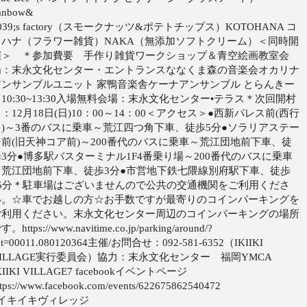
anbow&
039;s factory（スモークナッツ&ポテトチップス）KOTOHANA コ
トハナ（フラワー雑貨）NAKA（無添加ソフトクリーム）＜同時開
催＞ ＊参加費要 手作り雑貨ワークショップ＆青空絵画教室会
場：末永文化センター・エントランスななくま森の音楽会オカリナ
アンサンブルユニット 家鴨音楽舎ケーナアンサンブル とらんきー
10:30~13:30入場無料会場：末永文化センター•テラス＊次回開村
：12月18日(日)10：00～14：00＜アクセス＞●西新パレス前(西行
き)～3番のバスに乗車～荒江四つ角下車、徒歩5分●ソラリアステー
ジ前(旧天神コア前)～200番代のバスに乗車～荒江団地前下車、徒
歩3分●博多駅バスターミナル1F4番乗り場～200番代のバスに乗車
～荒江団地前下車、徒歩3分●市営地下鉄七隈線別府駅下車、徒歩
15分＊駐車場はございませんので公共の交通機関をご利用くださ
い。☆車でお越しの方☆お手数ですが最寄りのコインパーキングを
ご利用ください。末永文化センター周辺のコインパーキングの場所
す。https://www.navitime.co.jp/parking/around/?
pt=00011.080120364主催/お問合せ：092-581-6352（IKIIKI
VILLAGE実行委員会）協力：末永文化センター 福岡YMCA
KIIKI VILLAGE7 facebookイベントページ
ttps://www.facebook.com/events/622675862540472
#イキイキヴィレッジ