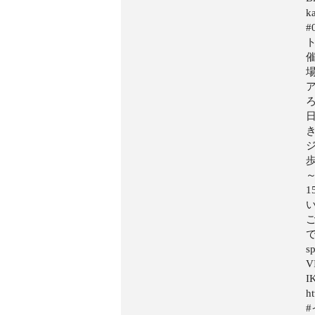
k
#
ろ
日
で
s
I
h