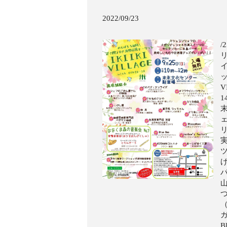
2022/09/23
/
ッ
V
ガ
B