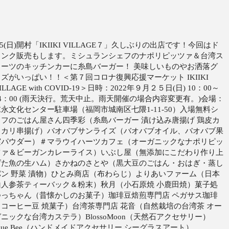
25(日)開村「IKIIKI VILLAGE７」久しぶりの出店です！今回はド
リンク販売もします。ミシュランシェフのナポリピッツァ＆台湾ス
イーツのキッチンカーに糸島バーガー！ 美味しいものやお洒落グ
ズがいっぱい！！＜第７回コロナ復興応援マーケット IKIIKI
ILLAGE with COVID-19＞日時：2022年９月２５日(日) 10：00～
14：00 (雨天決行。荒天中止。雨天開催の場合内容変更有。)会場：
末永文化センター駐車場（福岡市城南区七隈1-11-50）入場無料シ
ェフのごはん屋さん四季彩（糸島バーガー 漬け込み唐揚げ 鶏皮カ
リカリ串揚げ）バオバブサンライズ（バオバブオイル、バオバブ果
実パウダー）＃マラウイハーツカフェ（オーガニックなナポリピッ
ツァ＆ビーガンカレーライス）いぶし屋（無添加にこだわり作り上
げた魚の生ハム）さかねのさとや（黒大豆のごはん・おはぎ・蒸し
パン 野菜 漬物）ひとみ商店（布わらじ）よりあいファーム（日本
山人参茶ティーバック＆粉末）秋月（小石原焼 小鹿田焼）菓子処
つっちゃん（昔懐かしのお菓子）珈琲豆焙煎専門店 ペガサス珈琲
（コーヒー豆 焼菓子）台湾茶専門店 花音（自然栽培の台湾茶 オー
ニックな台湾カステラ）BlossoMoon（天然石アクセサリー）
lue Bee（ハンドメイドアクセサリー シーグラスアート）