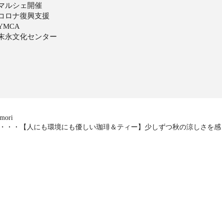
#マルシェ開催
#コロナ復興支援
YMCA
#末永文化センター
ori
ith @use.repost・・・【人にも環境にも優しい珈琲＆ティー】少しずつ秋の涼しさを感