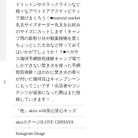
ドミントンやスラックラインなど
様々なアウトドアアクティビティ
で遊びまくろう！■material market
丸太サイズオーダー丸太をお好み
のサイズにカットします！キャン
プ用の薪割り台や観葉植物を置く
ちょっとした土台など作ってみて
はいかがでしょうか！？■ペガサ
ス珈琲手網焙煎体験キャンプ場で
しかできない焚き火を使った手網
焙煎体験！ほのかに焚き火の香り
が付いた珈琲豆はキャンプシーン
にもってこいです！出店者やコン
テンツが追加になった際はまた投
稿していきます！…
『色』akira with笑心笑心キッズ
akraステージILOVE CHIHAYA
Instagram Image